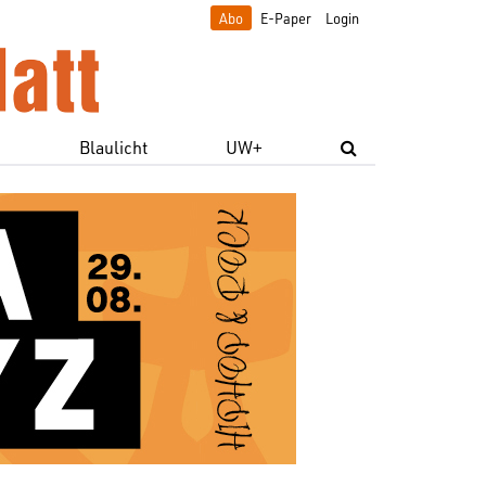
Abo
E-Paper
Login
e
Blaulicht
UW+