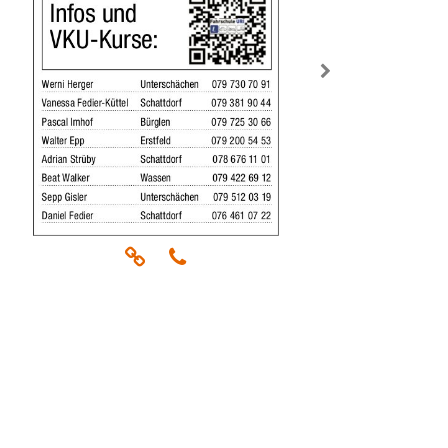
rück
weiter