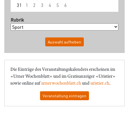
31
1
2
3
4
5
6
Rubrik
Auswahl aufheben
Die Einträge des Veranstaltungskalenders erscheinen im
«Urner Wochenblatt» und im Gratisanzeiger «Uristier»
sowie online auf
urnerwochenblatt.ch
und
uristier.ch
.
Veranstaltung eintragen