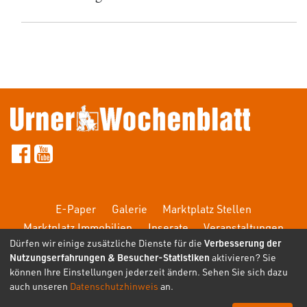
E-Paper
Galerie
Marktplatz Stellen
Marktplatz Immobilien
Inserate
Veranstaltungen
Dürfen wir einige zusätzliche Dienste für die
Verbesserung der
FAQ
Nutzungserfahrungen & Besucher-Statistiken
aktivieren? Sie
können Ihre Einstellungen jederzeit ändern. Sehen Sie sich dazu
auch unseren
Datenschutzhinweis
an.
Copyright 2026, Gisler 1843 AG
Kontakt
|
Impressum
|
Disclaimer
|
Datenschutz