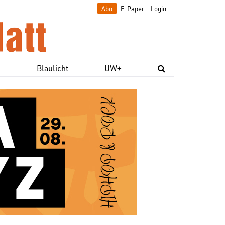
Abo
E-Paper
Login
e
Blaulicht
UW+