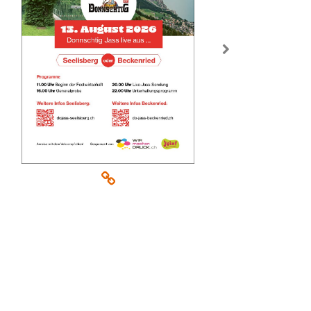
rück
weiter