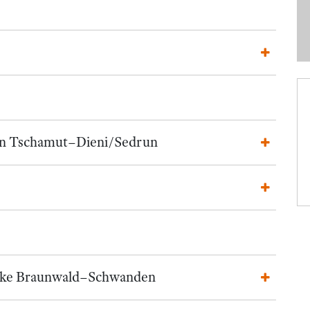
rn Tschamut–Dieni/Sedrun
bike Braunwald–Schwanden