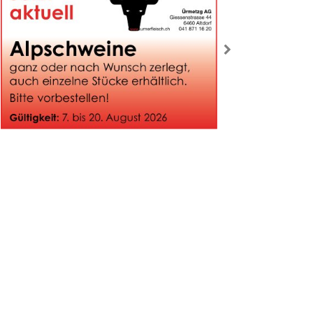
rück
weiter