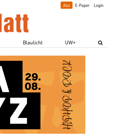
Abo
E-Paper
Login
e
Blaulicht
UW+