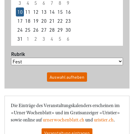
3
4
5
6
7
8
9
10
11
12
13
14
15
16
17
18
19
20
21
22
23
24
25
26
27
28
29
30
31
1
2
3
4
5
6
Rubrik
Auswahl aufheben
Die Einträge des Veranstaltungskalenders erscheinen im
«Urner Wochenblatt» und im Gratisanzeiger «Uristier»
sowie online auf
urnerwochenblatt.ch
und
uristier.ch
.
Veranstaltung eintragen