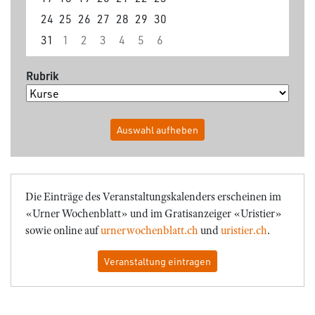
24
25
26
27
28
29
30
31
1
2
3
4
5
6
Rubrik
Auswahl aufheben
Die Einträge des Veranstaltungskalenders erscheinen im
«Urner Wochenblatt» und im Gratisanzeiger «Uristier»
sowie online auf
urnerwochenblatt.ch
und
uristier.ch
.
Veranstaltung eintragen