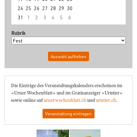
24
25
26
27
28
29
30
31
1
2
3
4
5
6
Rubrik
Auswahl aufheben
Die Einträge des Veranstaltungskalenders erscheinen im
«Urner Wochenblatt» und im Gratisanzeiger «Uristier»
sowie online auf
urnerwochenblatt.ch
und
uristier.ch
.
Veranstaltung eintragen