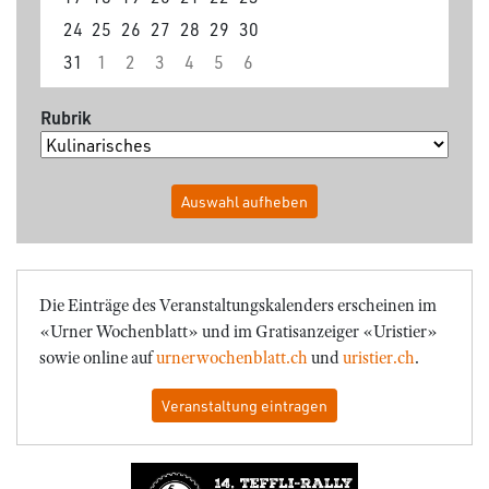
24
25
26
27
28
29
30
31
1
2
3
4
5
6
Rubrik
Auswahl aufheben
Die Einträge des Veranstaltungskalenders erscheinen im
«Urner Wochenblatt» und im Gratisanzeiger «Uristier»
sowie online auf
urnerwochenblatt.ch
und
uristier.ch
.
Veranstaltung eintragen