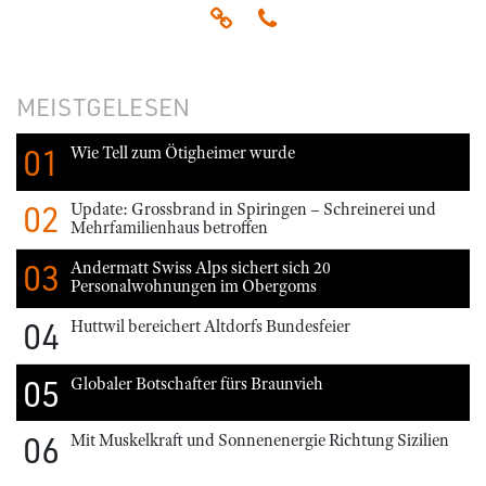
MEISTGELESEN
01
Wie Tell zum Ötigheimer wurde
02
Update: Grossbrand in Spiringen – Schreinerei und
Mehrfamilienhaus betroffen
03
Andermatt Swiss Alps sichert sich 20
Personalwohnungen im Obergoms
04
Huttwil bereichert Altdorfs Bundesfeier
05
Globaler Botschafter fürs Braunvieh
06
Mit Muskelkraft und Sonnenenergie Richtung Sizilien