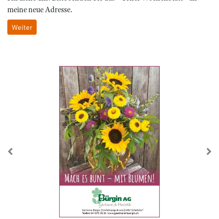
meine neue Adresse.
Weiter
zurück
we