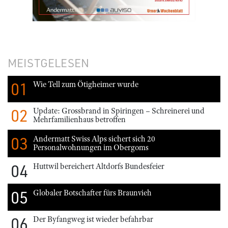
MEISTGELESEN
01
Wie Tell zum Ötigheimer wurde
02
Update: Grossbrand in Spiringen – Schreinerei und
Mehrfamilienhaus betroffen
03
Andermatt Swiss Alps sichert sich 20
Personalwohnungen im Obergoms
04
Huttwil bereichert Altdorfs Bundesfeier
05
Globaler Botschafter fürs Braunvieh
06
Der Byfangweg ist wieder befahrbar