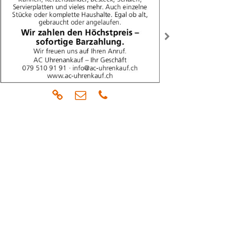
rück
weiter