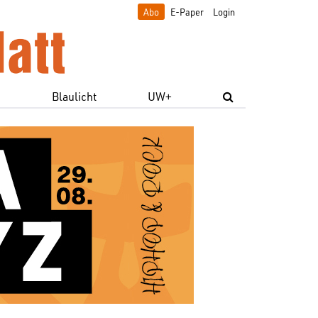
Abo
E-Paper
Login
e
Blaulicht
UW+